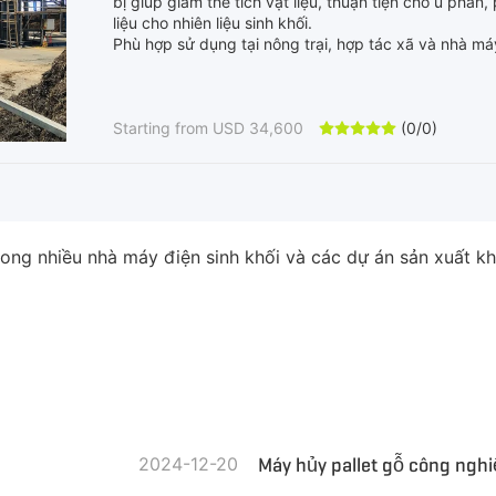
bị giúp giảm thể tích vật liệu, thuận tiện cho ủ phâ
liệu cho nhiên liệu sinh khối.
Phù hợp sử dụng tại nông trại, hợp tác xã và nhà má
Vật liệu xử lý: Lá mía, thân khô, rác thải nông nghiệp
Công suất nghiền: 1–60 tấn/giờ
Starting from USD 34,600
(0/0)





 nhiều nhà máy điện sinh khối và các dự án sản xuất khí s
2024-12-20
Máy hủy pallet gỗ công ngh