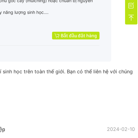
n, phủ gốc cây (mulching) hoặc chuẩn bị nguyên

y năng lượng sinh học.

 nhẹ
Bắt đầu đặt hàng
inh học trên toàn thế giới. Bạn có thể liên hệ với chúng
iệp
2024-02-10