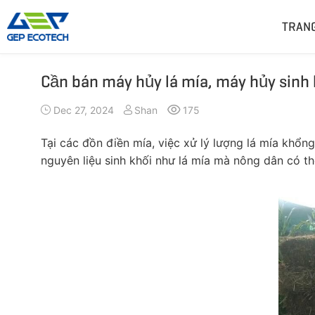
TRAN
Cần bán máy hủy lá mía, máy hủy sinh
Máy Hủy
Máy Nghiền
Dec 27, 2024
Shan
175
Máy Hủy Trục Đôi
Máy Nghiền Búa
Máy Hủy Trục Đơn
Máy Nghiền Hàm
Tại các đồn điền mía, việc xử lý lượng lá mía khổn
Máy Hủy Trục Bốn
Máy Nghiền Tác Động
nguyên liệu sinh khối như lá mía mà nông dân có t
Máy Hủy Trước
Máy Nghiền Hình Nón
Máy Nghiền Búa
Máy Nghiền VSI
Thêm»