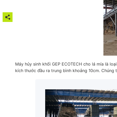





Máy hủy sinh khối GEP ECOTECH cho lá mía là loại 

kích thước đầu ra trung bình khoảng 10cm. Chúng tô
