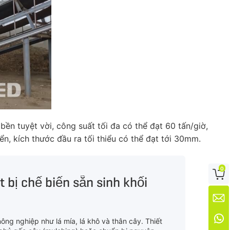
n tuyệt vời, công suất tối đa có thể đạt 60 tấn/giờ,
n, kích thước đầu ra tối thiểu có thể đạt tới 30mm.
0

iền lá rừng đường Thiết bị chế biến sẵn sinh khối


ông nghiệp như lá mía, lá khô và thân cây. Thiết